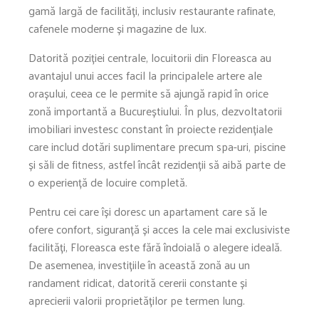
gamă largă de facilități, inclusiv restaurante rafinate,
cafenele moderne și magazine de lux.
Datorită poziției centrale, locuitorii din Floreasca au
avantajul unui acces facil la principalele artere ale
orașului, ceea ce le permite să ajungă rapid în orice
zonă importantă a Bucureștiului. În plus, dezvoltatorii
imobiliari investesc constant în proiecte rezidențiale
care includ dotări suplimentare precum spa-uri, piscine
și săli de fitness, astfel încât rezidenții să aibă parte de
o experiență de locuire completă.
Pentru cei care își doresc un apartament care să le
ofere confort, siguranță și acces la cele mai exclusiviste
facilități, Floreasca este fără îndoială o alegere ideală.
De asemenea, investițiile în această zonă au un
randament ridicat, datorită cererii constante și
aprecierii valorii proprietăților pe termen lung.