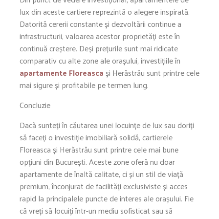
lux din aceste cartiere reprezintă o alegere inspirată.
Datorită cererii constante și dezvoltării continue a
infrastructurii, valoarea acestor proprietăți este în
continuă creștere. Deși prețurile sunt mai ridicate
comparativ cu alte zone ale orașului, investițiile în
apartamente Floreasca
și Herăstrău sunt printre cele
mai sigure și profitabile pe termen lung.
Concluzie
Dacă sunteți în căutarea unei locuințe de lux sau doriți
să faceți o investiție imobiliară solidă, cartierele
Floreasca și Herăstrău sunt printre cele mai bune
opțiuni din București. Aceste zone oferă nu doar
apartamente de înaltă calitate, ci și un stil de viață
premium, înconjurat de facilități exclusiviste și acces
rapid la principalele puncte de interes ale orașului. Fie
că vreți să locuiți într-un mediu sofisticat sau să