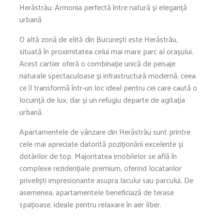
Herăstrău: Armonia perfectă între natură și eleganță
urbană
O altă zonă de elită din București este Herăstrău,
situată în proximitatea celui mai mare parc al orașului.
Acest cartier oferă o combinație unică de peisaje
naturale spectaculoase și infrastructură modernă, ceea
ce îl transformă într-un loc ideal pentru cei care caută o
locuință de lux, dar și un refugiu departe de agitația
urbană.
Apartamentele de vânzare din Herăstrău sunt printre
cele mai apreciate datorită poziționării excelente și
dotărilor de top. Majoritatea imobilelor se află în
complexe rezidențiale premium, oferind locatarilor
priveliști impresionante asupra lacului sau parcului. De
asemenea, apartamentele beneficiază de terase
spațioase, ideale pentru relaxare în aer liber.