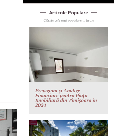
Articole Populare
Citeste cele mai populare articole
Previziuni și Analize
Financiare pentru Piața
Imobiliară din Timișoara în
2024