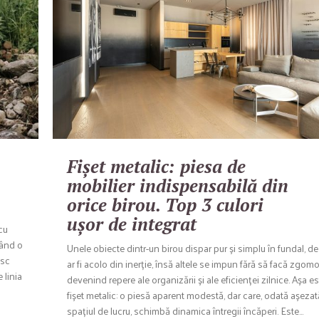
Fișet metalic: piesa de
mobilier indispensabilă din
orice birou. Top 3 culori
ușor de integrat
cu
țând o
Unele obiecte dintr-un birou dispar pur și simplu în fundal, d
esc
ar fi acolo din inerție, însă altele se impun fără să facă zgomo
 linia
devenind repere ale organizării și ale eficienței zilnice. Așa e
fișet metalic: o piesă aparent modestă, dar care, odată așezat
spațiul de lucru, schimbă dinamica întregii încăperi. Este…