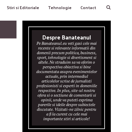
Stiri si Editoriale
Tehnologie
Contact
Despre Banateanul
Pe Banateanul.eu veti gasi cele mai
recente si relevante informatii din
domenii precum politica, business,
sport, tehnologie si divertisment si
altele. Ne straduim sa va oferim o
perspectiva obiectiva si bine
documentata asupra evenimentelor
actuale, prin intermediul
articolelor scrise de jurnalisti
profesionisti si experti in domeniile
respective. In plus, site-ul nostru
ofera si o sectiune de comentarii si
opinii, unde va puteti exprima
parerile si ideile despre subiectele
discutate. Vizitati-ne zilnic pentru
a fi la curent cu cele mai
importante stiri si articole!