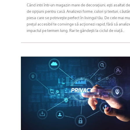
Când intri într-un magazin mare de decorațiuni, ești asaltat de
de opțiuni pentru casă. Analizezi forme, culori și texturi, căut
piesa care se potrivește perfect în livingul tău. De cele mai mul
prețul accesibil te convinge să acționezi rapid, fără să analiz
impactul pe termen lung. Rar te gândești la ciclul de viață…