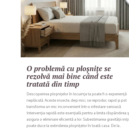
O problemă cu ploșnițe se
rezolvă mai bine când este
tratată din timp
Descoperirea ploșnițelor în locuința ta poate fi o experiență
neplăcută. Aceste insecte, deși mici, se reproduc rapid și pot
transforma un mic inconvenient într-o infestare serioasă.
Intervenția rapidă este esențială pentru a limita răspândirea ș
asigura o eliminare eficientă a lor. Subestimarea gravității iniți
poate duce la extinderea ploșnițelor în toată casa. De la…