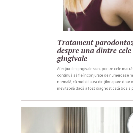
Tratament parodontoză
despre una dintre cele
gingivale
Afecțiunile gingivale sunt printre cele mai r
continuă să fie înconjurate de numeroase mi
normală, că mobilitatea dinților apare doar o
inevitabilă dacă a fost diagnosticată boala p