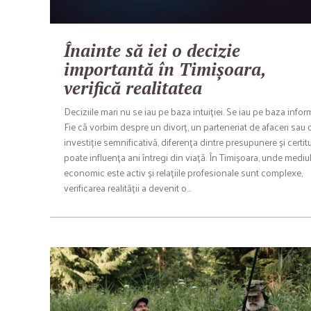
Înainte să iei o decizie
importantă în Timișoara,
verifică realitatea
Deciziile mari nu se iau pe baza intuiției. Se iau pe baza inform
Fie că vorbim despre un divorț, un parteneriat de afaceri sau 
investiție semnificativă, diferența dintre presupunere și certi
poate influența ani întregi din viață. În Timișoara, unde mediu
economic este activ și relațiile profesionale sunt complexe,
verificarea realității a devenit o…