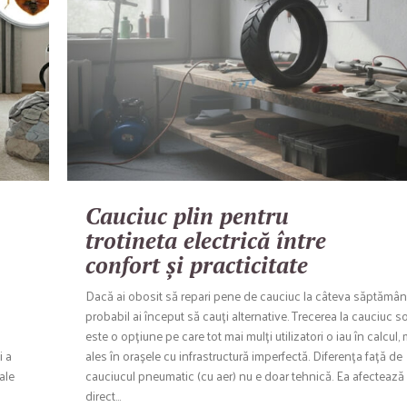
Cauciuc plin pentru
trotineta electrică între
confort și practicitate
Dacă ai obosit să repari pene de cauciuc la câteva săptămâni
probabil ai început să cauți alternative. Trecerea la cauciuc so
este o opțiune pe care tot mai mulți utilizatori o iau în calcul, 
i a
ales în orașele cu infrastructură imperfectă. Diferența față de
ale
cauciucul pneumatic (cu aer) nu e doar tehnică. Ea afectează
direct…