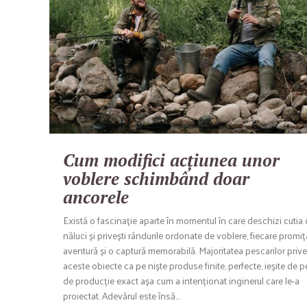
Cum modifici acțiunea unor
voblere schimbând doar
ancorele
Există o fascinație aparte în momentul în care deschizi cutia 
năluci și privești rândurile ordonate de voblere, fiecare promi
aventură și o captură memorabilă. Majoritatea pescarilor priv
aceste obiecte ca pe niște produse finite, perfecte, ieșite de pe
de producție exact așa cum a intenționat inginerul care le-a
proiectat. Adevărul este însă…