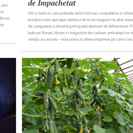
de Impachetat
 zeci
ând
Intr-o lume in care preturile devin tot mai competitive si ofert
te ori,
produse este aproape identica de la un magazin la altul, exp
ezi
de cumparare a devenit principalul element de diferentiere. P
buticuri, florarii, librarii si magazine de cadouri, ambalajul nu 
simplu accesoriu – este prima si ultima impresie pe care o la