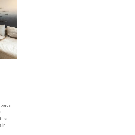
e parcă
t,
ste un
ă în