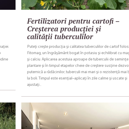
Fertilizatori pentru cartofi –
Creșterea producției și
calității tuberculilor
ației.
Puteți crește producția și calitatea tuberculilor de cartof folo
o
Fitomag, un îngrășământ bogat în potasiu și echilibrat cu m
tudine
și calciu. Aplicarea acestuia aproape de tuberculii de semințe 
l
plantare și în timpul etapelor cheie de creștere susține dezvo
puternică a rădăcinilor, tuberculi mai mari și o rezistență mai
la boli. Timpul este esențial—aplicați în zile calme și uscate și
ajustați…