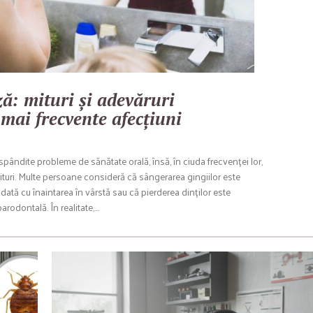
: mituri și adevăruri
 mai frecvente afecțiuni
ăspândite probleme de sănătate orală, însă, în ciuda frecvenței lor,
turi. Multe persoane consideră că sângerarea gingiilor este
dată cu înaintarea în vârstă sau că pierderea dinților este
arodontală. În realitate,…