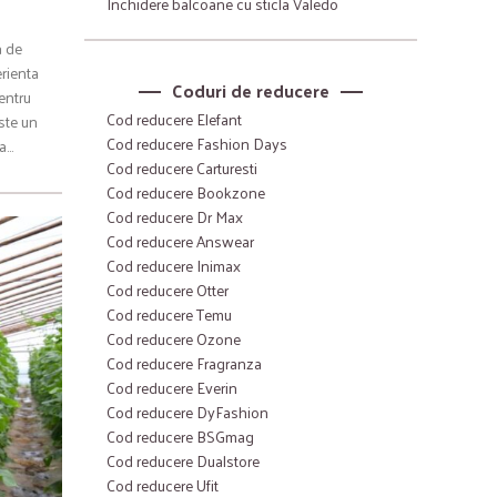
Inchidere balcoane cu sticla Valedo
a de
erienta
Coduri de reducere
entru
Cod reducere Elefant
este un
Cod reducere Fashion Days
sa…
Cod reducere Carturesti
Cod reducere Bookzone
Cod reducere Dr Max
Cod reducere Answear
Cod reducere Inimax
Cod reducere Otter
Cod reducere Temu
Cod reducere Ozone
Cod reducere Fragranza
Cod reducere Everin
Cod reducere DyFashion
Cod reducere BSGmag
Cod reducere Dualstore
Cod reducere Ufit