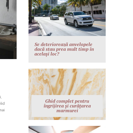
Se deteriorează anvelopele
dacă stau prea mult timp în
același loc?
,
Ghid complet pentru
lid
îngrijirea și curățarea
mai
marmurei