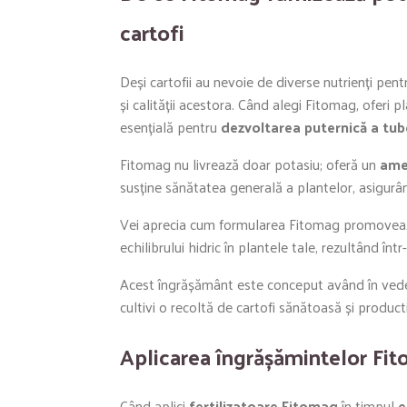
cartofi
Deși cartofii au nevoie de diverse nutrienți pen
și calității acestora. Când alegi Fitomag, oferi 
esențială pentru
dezvoltarea puternică a tube
Fitomag nu livrează doar potasiu; oferă un
ames
susține sănătatea generală a plantelor, asigurând
Vei aprecia cum formularea Fitomag promove
echilibrului hidric în plantele tale, rezultând în
Acest îngrășământ este conceput având în veder
cultivi o recoltă de cartofi sănătoasă și product
Aplicarea îngrășămintelor Fit
Când aplici
fertilizatoare Fitomag
în timpul
e