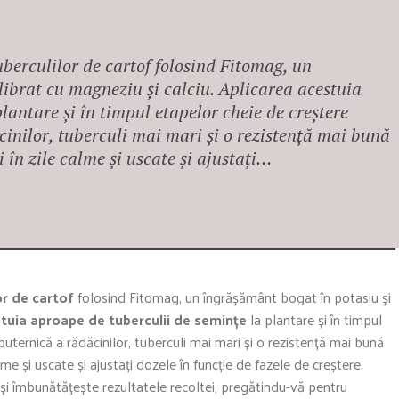
tuberculilor de cartof folosind Fitomag, un
librat cu magneziu și calciu. Aplicarea acestuia
lantare și în timpul etapelor cheie de creștere
cinilor, tuberculi mai mari și o rezistență mai bună
 în zile calme și uscate și ajustați…
or de cartof
folosind Fitomag, un îngrășământ bogat în potasiu și
tuia aproape de tuberculii de semințe
la plantare și în timpul
uternică a rădăcinilor, tuberculi mai mari și o rezistență mai bună
alme și uscate și ajustați dozele în funcție de fazele de creștere.
și îmbunătățește rezultatele recoltei, pregătindu-vă pentru