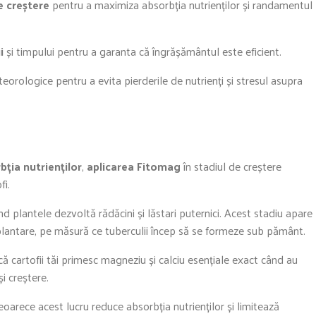
e creștere
pentru a maximiza absorbția nutrienților și randamentul
i
și timpului pentru a garanta că îngrășământul este eficient.
orologice pentru a evita pierderile de nutrienți și stresul asupra
bția nutrienților
,
aplicarea Fitomag
în stadiul de creștere
fi.
d plantele dezvoltă rădăcini și lăstari puternici. Acest stadiu apare
plantare, pe măsură ce tuberculii încep să se formeze sub pământ.
ă cartofii tăi primesc magneziu și calciu esențiale exact când au
i creștere.
oarece acest lucru reduce absorbția nutrienților și limitează