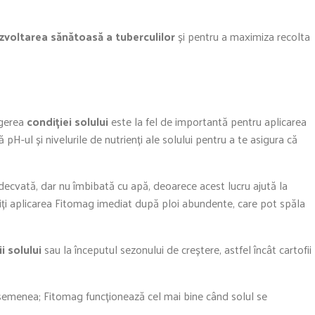
zvoltarea sănătoasă a tuberculilor
și pentru a maximiza recolta
egerea
condiției solului
este la fel de importantă pentru aplicarea
 pH-ul și nivelurile de nutrienți ale solului pentru a te asigura că
ecvată, dar nu îmbibată cu apă, deoarece acest lucru ajută la
 eviți aplicarea Fitomag imediat după ploi abundente, care pot spăla
i solului
sau la începutul sezonului de creștere, astfel încât cartofii
semenea; Fitomag funcționează cel mai bine când solul se