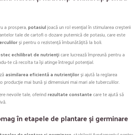
tru a prospera,
potasiul
joacă un rol esențial în stimularea creșterii
plantelor tale de cartofi o dozare puternică de potasiu, care este
rculilor
și pentru o rezistență îmbunătățită la boli.
tec echilibrat de nutrienți
care lucrează împreună pentru a
u-te că recolta ta își atinge întregul potențial.
ază
asimilarea eficientă a nutrienților
și ajută la reglarea
tr-o producție mai bună și dimensiuni mai mari ale tuberculilor.
e nevoile tale, oferind
rezultate constante
care te ajută să
ivă.
omag în etapele de plantare și germinare
tapelor de plantare și germinare
, stabilești fundamentul pentru