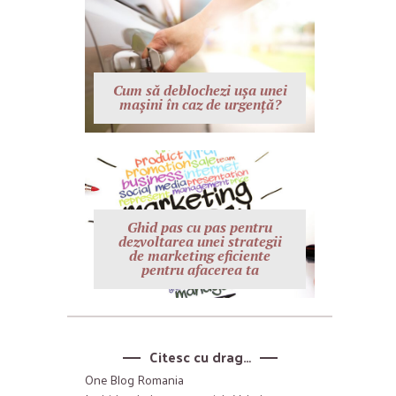
Cum să deblochezi ușa unei
mașini în caz de urgență?
Ghid pas cu pas pentru
dezvoltarea unei strategii
de marketing eficiente
pentru afacerea ta
Citesc cu drag…
One Blog Romania