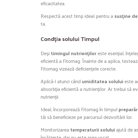
eficacitatea.
Respectă acest timp ideal pentru a
susține de
ta.
Condția solului Timpul
Deși
timingul nutrienților
este esențial, înțel
eficientă a Fitomag. Înainte de a aplica, testează
Fitomag vizează deficiențele corecte.
Aplică-l atunci când
umiditatea solului
este ad
absorbția eficientă a nutrienților. Ar trebui să
nutrienții.
Ideal, încorporează Fitomag în timpul
preparări
tăi să beneficieze pe parcursul dezvoltării lor.
Monitorizarea
temperaturii solului
ajută de a
încălzește, dar nu este prea uscat.