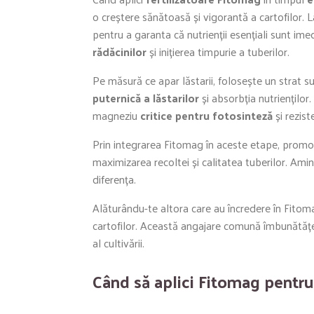
o creștere sănătoasă și vigorantă a cartofilor. 
pentru a garanta că nutrienții esențiali sunt imed
rădăcinilor
și inițierea timpurie a tuberilor.
Pe măsură ce apar lăstarii, folosește un strat 
puternică a lăstarilor
și absorbția nutrienților
magneziu
critice pentru fotosinteză
și rezist
Prin integrarea Fitomag în aceste etape, promo
maximizarea recoltei și calitatea tuberilor. Amin
diferența.
Alăturându-te altora care au încredere în Fitom
cartofilor. Această angajare comună îmbunătățeșt
al cultivării.
Când să aplici Fitomag pentru