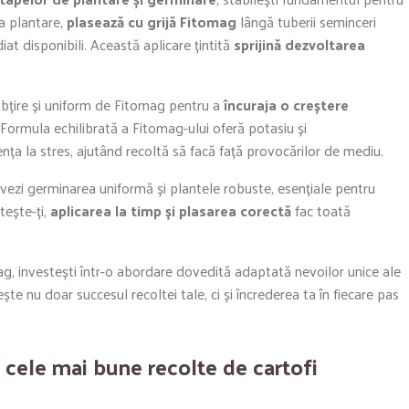
La plantare,
plasează cu grijă Fitomag
lângă tuberii seminceri
iat disponibili. Această aplicare țintită
sprijină dezvoltarea
subțire și uniform de Fitomag pentru a
încuraja o creștere
. Formula echilibrată a Fitomag-ului oferă potasiu și
ența la stres, ajutând recoltă să facă față provocărilor de mediu.
vezi germinarea uniformă și plantele robuste, esențiale pentru
tește-ți,
aplicarea la timp și plasarea corectă
fac toată
ag, investești într-o abordare dovedită adaptată nevoilor unice ale
e nu doar succesul recoltei tale, ci și încrederea ta în fiecare pas
 cele mai bune recolte de cartofi