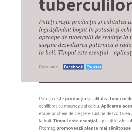
tuberculilor
Puteți crește producția și calitatea 
îngrășământ bogat în potasiu și echi
aproape de tuberculii de semințe la p
susține dezvoltarea puternică a rădă
la boli. Timpul este esențial—aplicați
Distribuie
Facebook
Twitter
Puteți crește
producția
și calitatea
tuberculil
echilibrat cu magneziu și calciu.
Aplicarea aces
etapelor cheie de creștere susține dezvoltarea p
la boli.
Timpul este esențial
—aplicați în zile c
Fitomag
promovează plante mai sănătoase