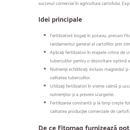
succesul comercial în agricultura cartofului. Exp
Idei principale
Fertilizatorii bogați în potasiu, precum F
randamentul general al cartofilor prin stimu
Aplicați fertilizatori în etapele critice de c
tuberculilor pentru o dezvoltare optimă a
Nutrienții echilibrați, inclusiv magneziul ș
calitatea tuberculilor.
Utilizați fertilizatori în vreme calmă și 
nutrienților și a preveni scurgerile.
Fertilizarea constantă și la timp crește fo
calitatea producției comerciale de cartofi.
De ce Fitomag furnizează potas