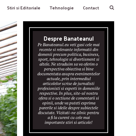
Stiri si Editoriale
Tehnologie
Contact
Despre Banateanul
Pe Banateanul.eu veti gasi cele mai
recente si relevante informatii din
domenii precum politica, business,
sport, tehnologie si divertisment si
altele. Ne straduim sa va oferim o
perspectiva obiectiva si bine
documentata asupra evenimentelor
actuale, prin intermediul
articolelor scrise de jurnalisti
profesionisti si experti in domeniile
respective. In plus, site-ul nostru
ofera si o sectiune de comentarii si
opinii, unde va puteti exprima
parerile si ideile despre subiectele
discutate. Vizitati-ne zilnic pentru
a fi la curent cu cele mai
importante stiri si articole!