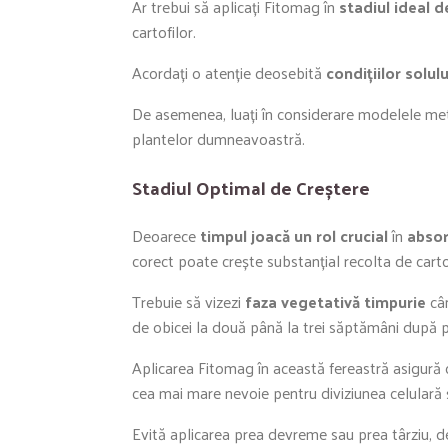
Ar trebui să aplicați Fitomag în
stadiul ideal d
cartofilor.
Acordați o atenție deosebită
condițiilor solulu
De asemenea, luați în considerare modelele mete
plantelor dumneavoastră.
Stadiul Optimal de Creștere
Deoarece
timpul joacă un rol crucial
în
absor
corect poate crește substanțial recolta de carto
Trebuie să vizezi
faza vegetativă timpurie
cân
de obicei la două până la trei săptămâni după 
Aplicarea Fitomag în această fereastră asigură c
cea mai mare nevoie pentru diviziunea celulară ș
Evită aplicarea prea devreme sau prea târziu, de