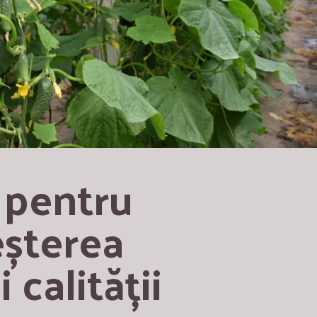
 pentru 
eșterea 
 calității 