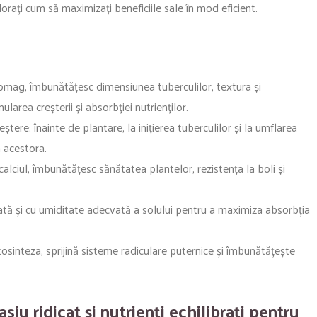
lorați cum să maximizați beneficiile sale în mod eficient.
itomag, îmbunătățesc dimensiunea tuberculilor, textura și
larea creșterii și absorbției nutrienților.
reștere: înainte de plantare, la inițierea tuberculilor și la umflarea
 acestora.
i calciul, îmbunătățesc sănătatea plantelor, rezistența la boli și
uscată și cu umiditate adecvată a solului pentru a maximiza absorbția
tosinteza, sprijină sisteme radiculare puternice și îmbunătățește
iu ridicat și nutrienți echilibrați pentru