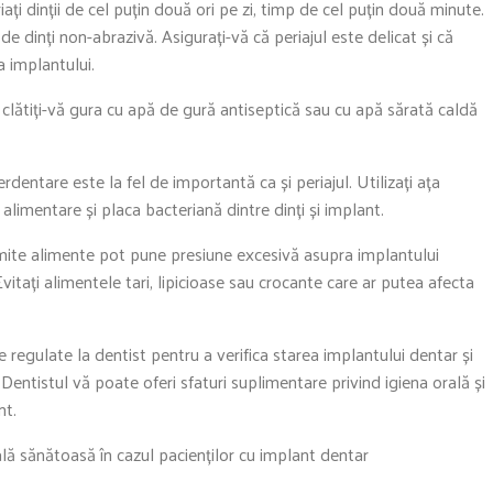
eriați dinții de cel puțin două ori pe zi, timp de cel puțin două minute.
 de dinți non-abrazivă. Asigurați-vă că periajul este delicat și că
a implantului.
r, clătiți-vă gura cu apă de gură antiseptică sau cu apă sărată caldă
erdentare este la fel de importantă ca și periajul. Utilizați ața
 alimentare și placa bacteriană dintre dinți și implant.
umite alimente pot pune presiune excesivă asupra implantului
itați alimentele tari, lipicioase sau crocante care ar putea afecta
te regulate la dentist pentru a verifica starea implantului dentar și
 Dentistul vă poate oferi sfaturi suplimentare privind igiena orală și
nt.
lă sănătoasă în cazul pacienților cu implant dentar