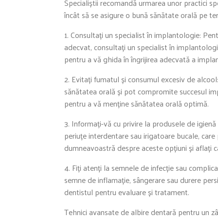
Specialiștii recomandă urmarea unor practici spe
încât să se asigure o bună sănătate orală pe t
1. Consultați un specialist în implantologie: Pen
adecvat, consultați un specialist în implantologi
pentru a vă ghida în îngrijirea adecvată a implan
2. Evitați fumatul și consumul excesiv de alcoo
sănătatea orală și pot compromite succesul impl
pentru a vă menține sănătatea orală optimă.
3. Informați-vă cu privire la produsele de igienă
periuțe interdentare sau irigatoare bucale, care po
dumneavoastră despre aceste opțiuni și aflați 
4. Fiți atenți la semnele de infecție sau complicaț
semne de inflamație, sângerare sau durere pers
dentistul pentru evaluare și tratament.
Tehnici avansate de albire dentară pentru un zâ