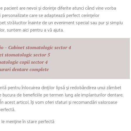
e pacient are nevoi și dorințe diferite atunci când vine vorba
i personalizate care se adaptează perfect cerințelor
et strălucitor înainte de un eveniment special sau pur și simplu
lor, suntem aici pentru a vă ajuta.
io – Cabinet stomatologic sector 4
et stomatologic sector 5
atologie copii sector 4
aurari dentare complete
ntă pentru înlocuirea dinților lipsă și redobândirea unui zâmbet
e bucura de beneficiile pe termen lung ale implanturilor dentare,
În acest articol, îți vom oferi sfaturi și recomandări valoroase
erfectă.
 le menține în stare perfectă