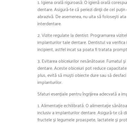
1. Igiena orală riguroasă: O igienă orală coresp
dentare. Asigură-te că periezi dinții de cel puțin
abrazivă. De asemenea, nu uita să folosești ata
interdentare.
2. Vizite regulate la dentist: Programarea vizite
implanturilor tale dentare. Dentistul va verifica
incipient, astfel incat sa poata fi tratata prompt
3. Evitarea obiceiurilor nesănătoase: Fumatul ș
dentare. Aceste obiceiuri pot reduce capacitatea 
plus, evită să muști obiecte dure sau să desfaci
implanturilor.
Sfaturi esențiale pentru îngrijirea adecvată a im
1. Alimentație echilibrată: O alimentație sănătoa
inclusiv a implanturilor dentare. Asigură-te că d
fructele și legumele proaspete, lactatele și prot