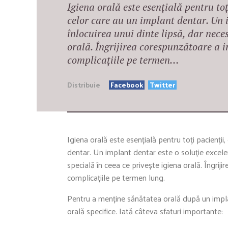
Igiena orală este esențială pentru to
celor care au un implant dentar. Un 
înlocuirea unui dinte lipsă, dar neces
orală. Îngrijirea corespunzătoare a i
complicațiile pe termen…
Distribuie
Facebook
Twitter
Igiena orală este esențială pentru toți pacienții
dentar. Un implant dentar este o soluție excelen
specială în ceea ce privește igiena orală. Îngrij
complicațiile pe termen lung.
Pentru a menține sănătatea orală după un impla
orală specifice. Iată câteva sfaturi importante: