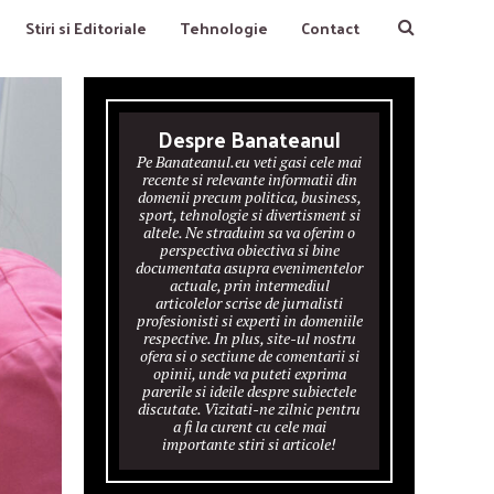
Stiri si Editoriale
Tehnologie
Contact
Despre Banateanul
Pe Banateanul.eu veti gasi cele mai
recente si relevante informatii din
domenii precum politica, business,
sport, tehnologie si divertisment si
altele. Ne straduim sa va oferim o
perspectiva obiectiva si bine
documentata asupra evenimentelor
actuale, prin intermediul
articolelor scrise de jurnalisti
profesionisti si experti in domeniile
respective. In plus, site-ul nostru
ofera si o sectiune de comentarii si
opinii, unde va puteti exprima
parerile si ideile despre subiectele
discutate. Vizitati-ne zilnic pentru
a fi la curent cu cele mai
importante stiri si articole!