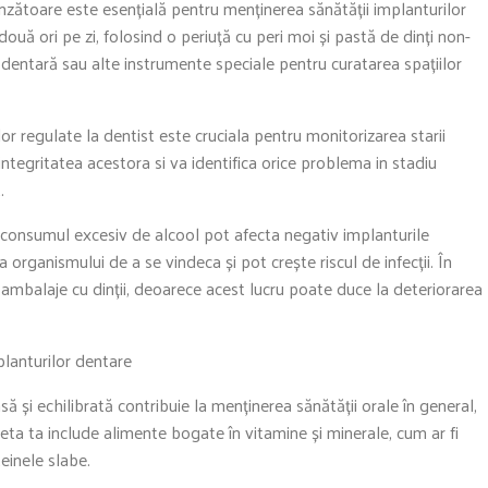
unzătoare este esențială pentru menținerea sănătății implanturilor
 două ori pe zi, folosind o periuță cu peri moi și pastă de dinți non-
 dentară sau alte instrumente speciale pentru curatarea spațiilor
lor regulate la dentist este cruciala pentru monitorizarea starii
 integritatea acestora si va identifica orice problema in stadiu
.
i consumul excesiv de alcool pot afecta negativ implanturile
organismului de a se vindeca și pot crește riscul de infecții. În
 ambalaje cu dinții, deoarece acest lucru poate duce la deteriorarea
planturilor dentare
să și echilibrată contribuie la menținerea sănătății orale în general,
ieta ta include alimente bogate în vitamine și minerale, cum ar fi
einele slabe.