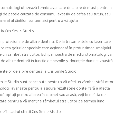
stomatologi utilizează tehnici avansate de albire dentară pentru a
ăpați de petele cauzate de consumul excesiv de cafea sau tutun, sau
neral al dinților, suntem aici pentru a vă ajuta.
 la Cris Smile Studio
i profesionale de albire dentară. De la tratamentele cu laser care
olosirea gelurilor speciale care acționează în profunzimea smalțului
ne un zâmbet strălucitor. Echipa noastră de medici stomatologi vă
 de albire dentară în funcție de nevoile și dorințele dumneavoastră.
entelor de albire dentară la Cris Smile Studio
Smile Studio sunt concepute pentru a vă oferi un zâmbet strălucitor
nologii avansate pentru a asigura rezultatele dorite, fără a afecta
ă optați pentru albirea în cabinet sau acasă, veți beneficia de
izate pentru a vă menține zâmbetul strălucitor pe termen lung.
le în cadrul clinicii Cris Smile Studio