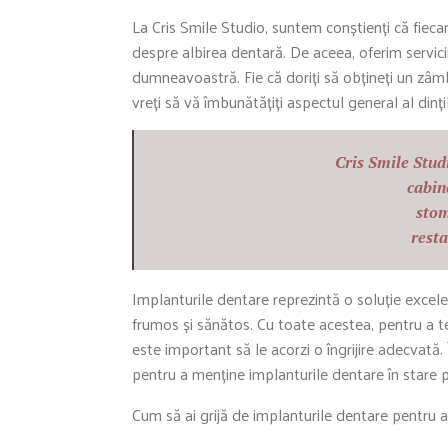
La Cris Smile Studio, suntem conștienți că fiecar
despre albirea dentară. De aceea, oferim servici
dumneavoastră. Fie că doriți să obțineți un zâmb
vreți să vă îmbunătățiți aspectul general al dinți
Cris Smile Stud
cabin
stom
rest
Implanturile dentare reprezintă o soluție excele
frumos și sănătos. Cu toate acestea, pentru a t
este important să le acorzi o îngrijire adecvată. 
pentru a menține implanturile dentare în stare p
Cum să ai grijă de implanturile dentare pentru a