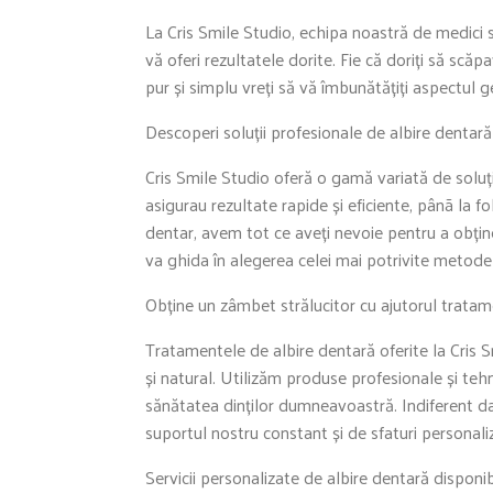
La Cris Smile Studio, echipa noastră de medici 
vă oferi rezultatele dorite. Fie că doriți să sc
pur și simplu vreți să vă îmbunătățiți aspectul ge
Descoperi soluții profesionale de albire dentară
Cris Smile Studio oferă o gamă variată de soluți
asigurau rezultate rapide și eficiente, pânã la f
dentar, avem tot ce aveți nevoie pentru a obți
va ghida în alegerea celei mai potrivite metode
Obține un zâmbet strălucitor cu ajutorul tratam
Tratamentele de albire dentară oferite la Cris 
și natural. Utilizăm produse profesionale și teh
sănătatea dinților dumneavoastră. Indiferent dac
suportul nostru constant și de sfaturi personal
Servicii personalizate de albire dentară disponibi