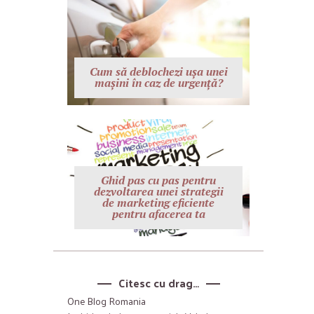
Cum să deblochezi ușa unei
mașini în caz de urgență?
Ghid pas cu pas pentru
dezvoltarea unei strategii
de marketing eficiente
pentru afacerea ta
Citesc cu drag…
One Blog Romania