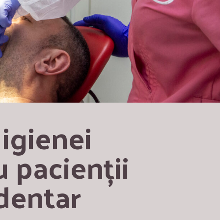
igienei 
 pacienții 
dentar