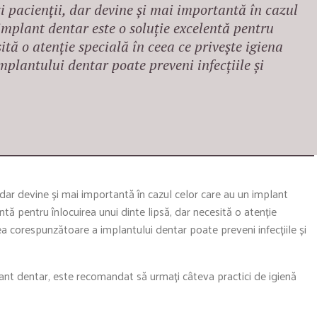
ți pacienții, dar devine și mai importantă în cazul
implant dentar este o soluție excelentă pentru
ită o atenție specială în ceea ce privește igiena
mplantului dentar poate preveni infecțiile și
, dar devine și mai importantă în cazul celor care au un implant
tă pentru înlocuirea unui dinte lipsă, dar necesită o atenție
irea corespunzătoare a implantului dentar poate preveni infecțiile și
nt dentar, este recomandat să urmați câteva practici de igienă