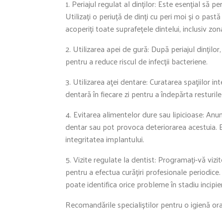
1. Periajul regulat al dinților: Este esențial să p
Utilizați o periuță de dinți cu peri moi și o pastă
acoperiți toate suprafețele dintelui, inclusiv zon
2. Utilizarea apei de gură: După periajul dințilo
pentru a reduce riscul de infecții bacteriene.
3. Utilizarea aţei dentare: Curatarea spaţiilor int
dentară în fiecare zi pentru a îndepărta resturile
4. Evitarea alimentelor dure sau lipicioase: An
dentar sau pot provoca deteriorarea acestuia. Ev
integritatea implantului.
5. Vizite regulate la dentist: Programați-vă vizi
pentru a efectua curățiri profesionale periodice.
poate identifica orice probleme în stadiu incipie
Recomandările specialiștilor pentru o igienă ora