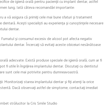
cifice de igienă orală pentru pacienții cu implant dentar, astfel
ermen lung. Iată câteva recomandări importante:
tru a vă asigura că primiți cele mai bune sfaturi și tratament
e dentară. Acești specialiști au experiența și cunoștințele necesare
tului dentar.
l: Fumatul și consumul excesiv de alcool pot afecta negativ
antului dentar. Încercați să evitați aceste obiceiuri nesănătoase
 orală adecvate: Există produse speciale de igienă orală, cum ar fi
t fi utile în îngrijirea implantului dentar. Discutați cu dentistul
care sunt cele mai potrivite pentru dumneavoastră.
ii: Monitorizați starea implantului dentar și fiți atenți la orice
istentă. Dacă observați astfel de simptome, contactați imediat
mbet strălucitor la Cris Smile Studio