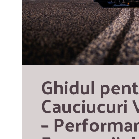
Ghidul pent
Cauciucuri V
– Performant