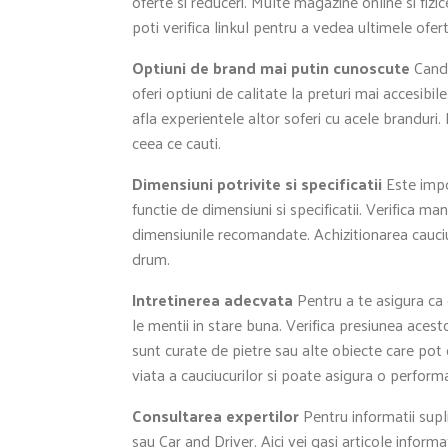
oferte si reduceri. Multe magazine online si fiz
poti verifica linkul pentru a vedea ultimele ofer
Optiuni de brand mai putin cunoscute
Cand 
oferi optiuni de calitate la preturi mai accesibile
afla experientele altor soferi cu acele brandur
ceea ce cauti.
Dimensiuni potrivite si specificatii
Este impor
functie de dimensiuni si specificatii. Verifica man
dimensiunile recomandate. Achizitionarea cauciu
drum.
Intretinerea adecvata
Pentru a te asigura ca
le mentii in stare buna. Verifica presiunea acest
sunt curate de pietre sau alte obiecte care pot
viata a cauciucurilor si poate asigura o perfor
Consultarea expertilor
Pentru informatii supl
sau Car and Driver. Aici vei gasi articole inform