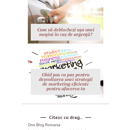
Cum să deblochezi ușa unei
mașini în caz de urgență?
Ghid pas cu pas pentru
dezvoltarea unei strategii
de marketing eficiente
pentru afacerea ta
Citesc cu drag…
One Blog Romania