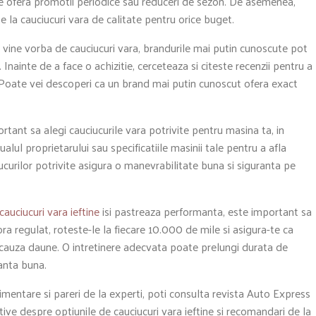
ice ofera promotii periodice sau reduceri de sezon. De asemenea,
te la cauciucuri vara de calitate pentru orice buget.
vine vorba de cauciucuri vara, brandurile mai putin cunoscute pot
. Inainte de a face o achizitie, cerceteaza si citeste recenzii pentru a
i. Poate vei descoperi ca un brand mai putin cunoscut ofera exact
tant sa alegi cauciucurile vara potrivite pentru masina ta, in
ualul proprietarului sau specificatiile masinii tale pentru a afla
curilor potrivite asigura o manevrabilitate buna si siguranta pe
cauciucuri vara ieftine
isi pastreaza performanta, este important sa
ora regulat, roteste-le la fiecare 10.000 de mile si asigura-te ca
 cauza daune. O intretinere adecvata poate prelungi durata de
manta buna.
imentare si pareri de la experti, poti consulta revista Auto Express
ative despre optiunile de cauciucuri vara ieftine si recomandari de la