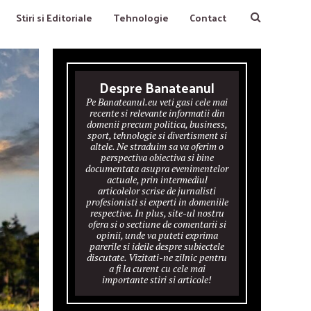
Stiri si Editoriale
Tehnologie
Contact
Despre Banateanul
Pe Banateanul.eu veti gasi cele mai
recente si relevante informatii din
domenii precum politica, business,
sport, tehnologie si divertisment si
altele. Ne straduim sa va oferim o
perspectiva obiectiva si bine
documentata asupra evenimentelor
actuale, prin intermediul
articolelor scrise de jurnalisti
profesionisti si experti in domeniile
respective. In plus, site-ul nostru
ofera si o sectiune de comentarii si
opinii, unde va puteti exprima
parerile si ideile despre subiectele
discutate. Vizitati-ne zilnic pentru
a fi la curent cu cele mai
importante stiri si articole!