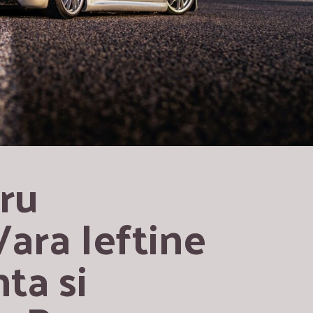
ru 
ara Ieftine 
a si 