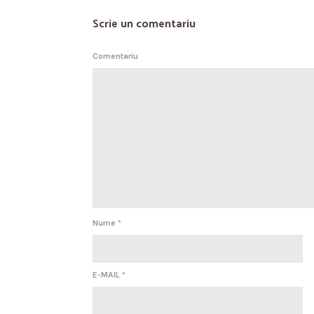
Scrie un comentariu
Comentariu
Nume
*
E-MAIL
*