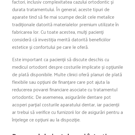
factori, inclusiv complexitatea cazului ortodontic și
durata tratamentului. În general, aceste tipuri de
aparate tind să fie mai scumpe decât cele metalice
tradiționale datorită materialelor premium utilizate în
fabricarea lor. Cu toate acestea, mulți pacienți
consideră că investiția merită datorită beneficiilor
estetice și confortului pe care le oferă.
Este important ca pacienții să discute deschis cu
medicul ortodont despre costurile implicate și opțiunile
de plată disponibile. Multe clinici oferă planuri de plată
flexibile sau opțiuni de finanțare care pot ajuta la
reducerea povarei financiare asociate cu tratamentul
ortodontic. De asemenea, asigurările dentare pot
acoperi parțial costurile aparatului dentar, iar pacienții
ar trebui să verifice cu furnizorii lor de asigurări pentru a
înțelege ce opțiuni au la dispoziție.