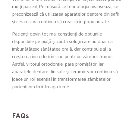
mulți pacienț Pe măsură ce tehnologia avansează, se
preconizează că utilizarea aparatelor dentare din safir
și ceramic va continua să crească în popularitate.
Pacienții devin tot mai conștienți de opțiunile
disponibile pe piață și caută soluții care nu doar că
îmbunătățesc sănătatea orală, dar contribuie și la
creșterea încrederii în sine printr-un zâmbet frumos.
Astfel, viitorul ortodonției pare promițător, iar
aparatele dentare din safir și ceramic vor continua să
joace un rol esențial în transformarea zâmbetelor
pacienților din întreaga lume.
FAQs