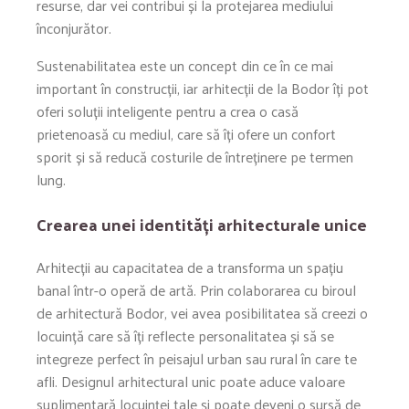
resurse, dar vei contribui și la protejarea mediului
înconjurător.
Sustenabilitatea este un concept din ce în ce mai
important în construcții, iar arhitecții de la Bodor îți pot
oferi soluții inteligente pentru a crea o casă
prietenoasă cu mediul, care să îți ofere un confort
sporit și să reducă costurile de întreținere pe termen
lung.
Crearea unei identități arhitecturale unice
Arhitecții au capacitatea de a transforma un spațiu
banal într-o operă de artă. Prin colaborarea cu biroul
de arhitectură Bodor, vei avea posibilitatea să creezi o
locuință care să îți reflecte personalitatea și să se
integreze perfect în peisajul urban sau rural în care te
afli. Designul arhitectural unic poate aduce valoare
suplimentară locuinței tale și poate deveni o sursă de