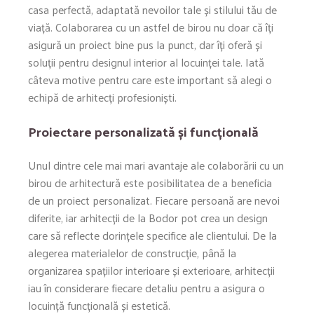
casa perfectă, adaptată nevoilor tale și stilului tău de
viață. Colaborarea cu un astfel de birou nu doar că îți
asigură un proiect bine pus la punct, dar îți oferă și
soluții pentru designul interior al locuinței tale. Iată
câteva motive pentru care este important să alegi o
echipă de arhitecți profesioniști.
Proiectare personalizată și funcțională
Unul dintre cele mai mari avantaje ale colaborării cu un
birou de arhitectură este posibilitatea de a beneficia
de un proiect personalizat. Fiecare persoană are nevoi
diferite, iar arhitecții de la Bodor pot crea un design
care să reflecte dorințele specifice ale clientului. De la
alegerea materialelor de construcție, până la
organizarea spațiilor interioare și exterioare, arhitecții
iau în considerare fiecare detaliu pentru a asigura o
locuință funcțională și estetică.