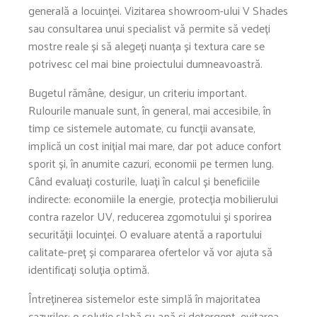
generală a locuinței. Vizitarea showroom-ului V Shades
sau consultarea unui specialist vă permite să vedeți
mostre reale și să alegeți nuanța și textura care se
potrivesc cel mai bine proiectului dumneavoastră.
Bugetul rămâne, desigur, un criteriu important.
Rulourile manuale sunt, în general, mai accesibile, în
timp ce sistemele automate, cu funcții avansate,
implică un cost inițial mai mare, dar pot aduce confort
sporit și, în anumite cazuri, economii pe termen lung.
Când evaluați costurile, luați în calcul și beneficiile
indirecte: economiile la energie, protecția mobilierului
contra razelor UV, reducerea zgomotului și sporirea
securității locuinței. O evaluare atentă a raportului
calitate-preț și compararea ofertelor vă vor ajuta să
identificați soluția optimă.
Întreținerea sistemelor este simplă în majoritatea
cazurilor: o soluție slabă cu apă și detergent, evitarea