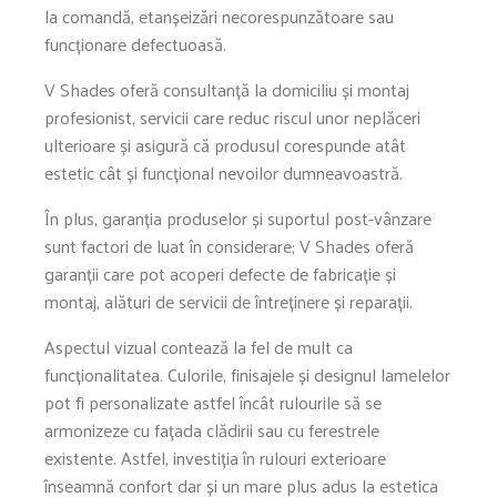
la comandă, etanșeizări necorespunzătoare sau
funcționare defectuoasă.
V Shades oferă consultanță la domiciliu și montaj
profesionist, servicii care reduc riscul unor neplăceri
ulterioare și asigură că produsul corespunde atât
estetic cât și funcțional nevoilor dumneavoastră.
În plus, garanția produselor și suportul post-vânzare
sunt factori de luat în considerare; V Shades oferă
garanții care pot acoperi defecte de fabricație și
montaj, alături de servicii de întreținere și reparații.
Aspectul vizual contează la fel de mult ca
funcționalitatea. Culorile, finisajele și designul lamelelor
pot fi personalizate astfel încât rulourile să se
armonizeze cu fațada clădirii sau cu ferestrele
existente. Astfel, investiția în rulouri exterioare
înseamnă confort dar și un mare plus adus la estetica