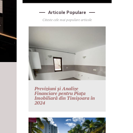
Articole Populare
Citeste cele mai populare articole
Previziuni și Analize
Financiare pentru Piața
Imobiliară din Timișoara în
2024