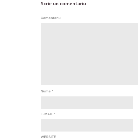
Scrie un comentariu
Comentariu
Nume
*
E-MAIL
*
WEBSITE