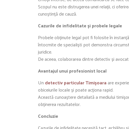
Scopul nu este distrugerea unei relații, ci oferir
cunoștință de cauză.
Cazurile de infidelitate și probele legale
Probele obținute legal pot fi folosite în instanță
întocmite de specialiști pot demonstra circumst
juridice.
De aceea, colaborarea dintre detectiv și avocat
Avantajul unui profesionist local
Un
detectiv particular Timișoara
are experien
obiceiurile locale și poate acționa rapid.
Această cunoaștere detaliată a mediului timișor
obținerea rezultatelor.
Concluzie
Cazurile de infidelitate necesită tact, echilibru 