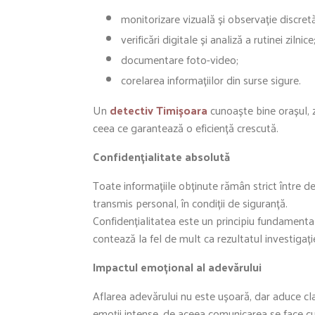
monitorizare vizuală și observație discretă
verificări digitale și analiză a rutinei zilnice
documentare foto-video;
corelarea informațiilor din surse sigure.
Un
detectiv Timișoara
cunoaște bine orașul, z
ceea ce garantează o eficiență crescută.
Confidențialitate absolută
Toate informațiile obținute rămân strict între det
transmis personal, în condiții de siguranță.
Confidențialitatea este un principiu fundamental 
contează la fel de mult ca rezultatul investigație
Impactul emoțional al adevărului
Aflarea adevărului nu este ușoară, dar aduce cl
emoții intense, de aceea comunicarea se face cu