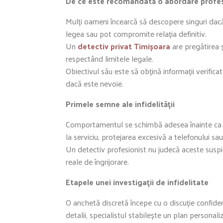
De ce este recomandată o abordare profes
Mulți oameni încearcă să descopere singuri dacă 
legea sau pot compromite relația definitiv.
Un
detectiv privat Timișoara
are pregătirea ș
respectând limitele legale.
Obiectivul său este să obțină informații verificat
dacă este nevoie.
Primele semne ale infidelității
Comportamentul se schimbă adesea înainte ca ad
la serviciu, protejarea excesivă a telefonului sau 
Un detectiv profesionist nu judecă aceste suspici
reale de îngrijorare.
Etapele unei investigații de infidelitate
O anchetă discretă începe cu o discuție confidenț
detalii, specialistul stabilește un plan personali