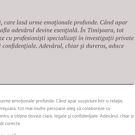
ilă, care lasă urme emoționale profunde. Când apar
 afla adevărul devine esențială. În Timișoara, tot
 cu profesioniști specializați în investigații private
i confidențiale. Adevărul, chiar și dureros, aduce
să urme emoționale profunde. Când apar suspiciuni într-o relație,
Timișoara, tot mai multe persoane aleg să colaboreze cu
pentru a obține dovezi clare, legale și confidențiale. Adevărul, chiar și
ii corecte.