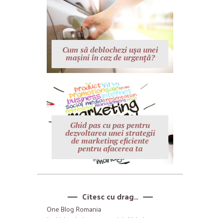
Cum să deblochezi ușa unei
mașini în caz de urgență?
Ghid pas cu pas pentru
dezvoltarea unei strategii
de marketing eficiente
pentru afacerea ta
Citesc cu drag…
One Blog Romania