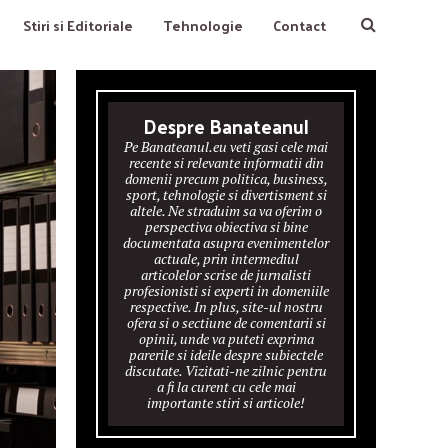
Stiri si Editoriale
Tehnologie
Contact
Despre Banateanul
Pe Banateanul.eu veti gasi cele mai
recente si relevante informatii din
domenii precum politica, business,
sport, tehnologie si divertisment si
altele. Ne straduim sa va oferim o
perspectiva obiectiva si bine
documentata asupra evenimentelor
actuale, prin intermediul
articolelor scrise de jurnalisti
profesionisti si experti in domeniile
respective. In plus, site-ul nostru
ofera si o sectiune de comentarii si
opinii, unde va puteti exprima
parerile si ideile despre subiectele
discutate. Vizitati-ne zilnic pentru
a fi la curent cu cele mai
importante stiri si articole!