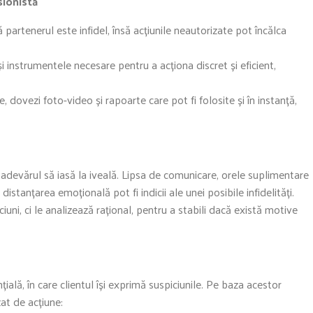
ionistă
partenerul este infidel, însă acțiunile neautorizate pot încălca
i instrumentele necesare pentru a acționa discret și eficient,
e, dovezi foto-video și rapoarte care pot fi folosite și în instanță,
evărul să iasă la iveală. Lipsa de comunicare, orele suplimentare
distanțarea emoțională pot fi indicii ale unei posibile infidelități.
uni, ci le analizează rațional, pentru a stabili dacă există motive
ială, în care clientul își exprimă suspiciunile. Pe baza acestor
zat de acțiune: