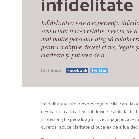
infidelitate
Infidelitatea este o experiență dific
suspiciuni într-o relație, nevoia de a
mai multe persoane aleg să colaboreze
pentru a obține dovezi clare, legale ș
claritate și puterea de a…
Distribuie
Facebook
Twitter
Infidelitatea este o experiență dificilă, care la
nevoia de a afla adevărul devine esențială. În 
profesioniști specializați în investigații private 
dureros, aduce claritate și puterea de a lua deciz