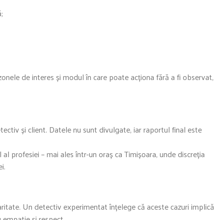
;
;
onele de interes și modul în care poate acționa fără a fi observat,
ectiv și client. Datele nu sunt divulgate, iar raportul final este
al profesiei – mai ales într-un oraș ca Timișoara, unde discreția
i.
aritate. Un detectiv experimentat înțelege că aceste cazuri implică
 empatie și respect.