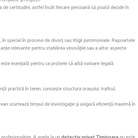
ea de certitudini, astfel încât fiecare persoană să poată decide în
, în special în procese de divorț sau litigii patrimoniale. Rapoartele
anțe relevante pentru stabilirea vinovăției sau a altor aspecte
 este esențială pentru ca probele să aibă valoare legală.
ță practică în teren, cunoaște structura orașului, traficul,
ean scurtează timpul de investigație și asigură eficiență maximă în
și profesionalism. A apela la un
detectiv privat Timișoara
nu este