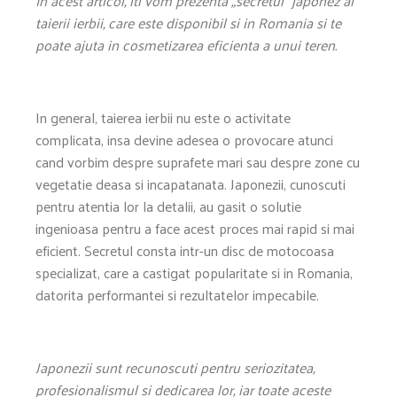
In acest articol, iti vom prezenta „secretul” japonez al
taierii ierbii, care este disponibil si in Romania si te
poate ajuta in cosmetizarea eficienta a unui teren.
In general, taierea ierbii nu este o activitate
complicata, insa devine adesea o provocare atunci
cand vorbim despre suprafete mari sau despre zone cu
vegetatie deasa si incapatanata. Japonezii, cunoscuti
pentru atentia lor la detalii, au gasit o solutie
ingenioasa pentru a face acest proces mai rapid si mai
eficient. Secretul consta intr-un disc de motocoasa
specializat, care a castigat popularitate si in Romania,
datorita performantei si rezultatelor impecabile.
Japonezii sunt recunoscuti pentru seriozitatea,
profesionalismul si dedicarea lor, iar toate aceste