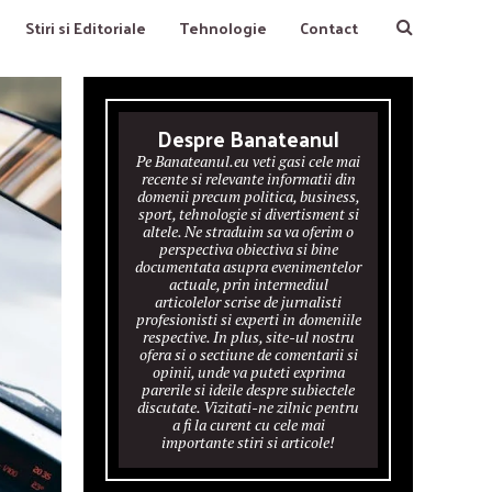
Stiri si Editoriale
Tehnologie
Contact
Despre Banateanul
Pe Banateanul.eu veti gasi cele mai
recente si relevante informatii din
domenii precum politica, business,
sport, tehnologie si divertisment si
altele. Ne straduim sa va oferim o
perspectiva obiectiva si bine
documentata asupra evenimentelor
actuale, prin intermediul
articolelor scrise de jurnalisti
profesionisti si experti in domeniile
respective. In plus, site-ul nostru
ofera si o sectiune de comentarii si
opinii, unde va puteti exprima
parerile si ideile despre subiectele
discutate. Vizitati-ne zilnic pentru
a fi la curent cu cele mai
importante stiri si articole!