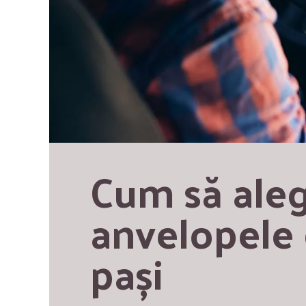
Cum să alegi
anvelopele d
pași