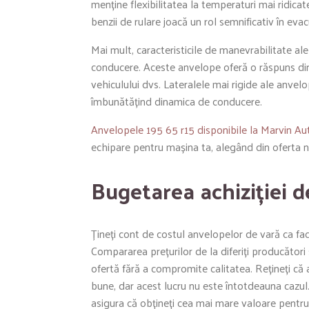
menține flexibilitatea la temperaturi mai ridica
benzii de rulare joacă un rol semnificativ în e
Mai mult, caracteristicile de manevrabilitate al
conducere. Aceste anvelope oferă o răspuns dire
vehiculului dvs. Lateralele mai rigide ale anvelop
îmbunătățind dinamica de conducere.
Anvelopele 195 65 r15 disponibile la Marvin Au
echipare pentru mașina ta, alegând din oferta n
Bugetarea achiziției 
Țineți cont de costul anvelopelor de vară ca fact
Compararea prețurilor de la diferiți producători
ofertă fără a compromite calitatea. Rețineți că
bune, dar acest lucru nu este întotdeauna cazul. 
asigura că obțineți cea mai mare valoare pentr