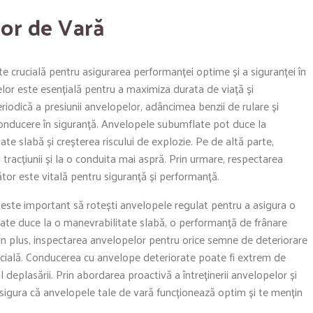
or de Vară
e crucială pentru asigurarea performanței optime și a siguranței în
elor este esențială pentru a maximiza durata de viață și
iodică a presiunii anvelopelor, adâncimea benzii de rulare și
conducere în siguranță. Anvelopele subumflate pot duce la
ate slabă și creșterea riscului de explozie. Pe de altă parte,
racțiunii și la o conduita mai aspră. Prin urmare, respectarea
or este vitală pentru siguranță și performanță.
 este important să rotești anvelopele regulat pentru a asigura o
ate duce la o manevrabilitate slabă, o performanță de frânare
 În plus, inspectarea anvelopelor pentru orice semne de deteriorare
crucială. Conducerea cu anvelope deteriorate poate fi extrem de
 deplasării. Prin abordarea proactivă a întreținerii anvelopelor și
sigura că anvelopele tale de vară funcționează optim și te mențin