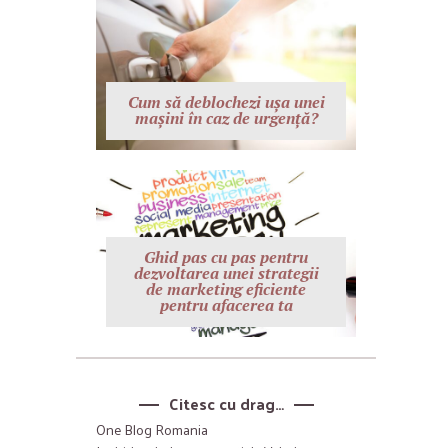
Cum să deblochezi ușa unei
mașini în caz de urgență?
Ghid pas cu pas pentru
dezvoltarea unei strategii
de marketing eficiente
pentru afacerea ta
Citesc cu drag…
One Blog Romania