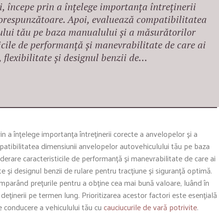
, începe prin a înțelege importanța întreținerii
 corespunzătoare. Apoi, evaluează compatibilitatea
ului tău pe baza manualului și a măsurătorilor
ticile de performanță și manevrabilitate de care ai
flexibilitate și designul benzii de…
n a înțelege importanța întreținerii corecte a anvelopelor și a
atibilitatea dimensiunii anvelopelor autovehiculului tău pe baza
iderare caracteristicile de performanță și manevrabilitate de care ai
e și designul benzii de rulare pentru tracțiune și siguranță optimă.
comparând prețurile pentru a obține cea mai bună valoare, luând în
 deținerii pe termen lung. Prioritizarea acestor factori este esențială
de conducere a vehiculului tău cu
cauciucurile de vară potrivite
.