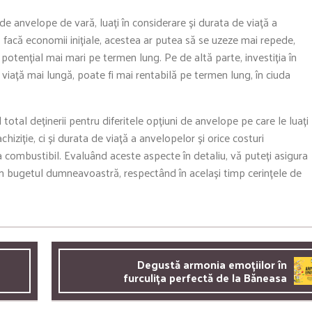
 de anvelope de vară, luați în considerare și durata de viață a
ă facă economii inițiale, acestea ar putea să se uzeze mai repede,
i potențial mai mari pe termen lung. Pe de altă parte, investiția în
viață mai lungă, poate fi mai rentabilă pe termen lung, în ciuda
 total deținerii pentru diferitele opțiuni de anvelope pe care le luați
chiziție, ci și durata de viață a anvelopelor și orice costuri
 la combustibil. Evaluând aceste aspecte în detaliu, vă puteți asigura
în bugetul dumneavoastră, respectând în același timp cerințele de
Degustă armonia emoțiilor în
furculița perfectă de la Băneasa