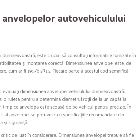
 anvelopelor autovehiculului
 dumneavoastră, este crucial să consultați informațiile furnizate în
tibilitatea și montarea corectă. Dimensiunea anvelopei este, de
itere, cum ar fi 195/65R15. Fiecare parte a acestui cod semnifică
nd evaluați dimensiunea anvelopei vehiculului dumneavoastră.
 o ruleta pentru a determina diametrul roții de la un capăt la
în timp ce anvelopa este scoasă de pe vehicul pentru precizie. În
ect al anvelopei se potrivesc cu specificațiile recomandate din
 și siguranță.
critic de luat în considerare. Dimensiunea anvelopei trebuie să fie