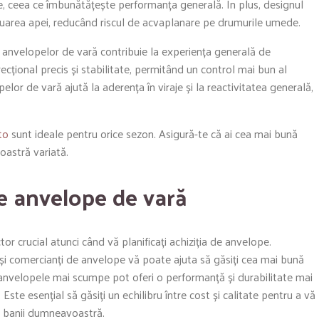
te, ceea ce îmbunătățește performanța generală. În plus, designul
vacuarea apei, reducând riscul de acvaplanare pe drumurile umede.
e anvelopelor de vară contribuie la experiența generală de
cțional precis și stabilitate, permitând un control mai bun al
elor de vară ajută la aderența în viraje și la reactivitatea generală,
to
sunt ideale pentru orice sezon. Asigură-te că ai cea mai bună
oastră variată.
de anvelope de vară
or crucial atunci când vă planificați achiziția de anvelope.
 și comercianți de anvelope vă poate ajuta să găsiți cea mai bună
 anvelopele mai scumpe pot oferi o performanță și durabilitate mai
Este esențial să găsiți un echilibru între cost și calitate pentru a vă
u banii dumneavoastră.