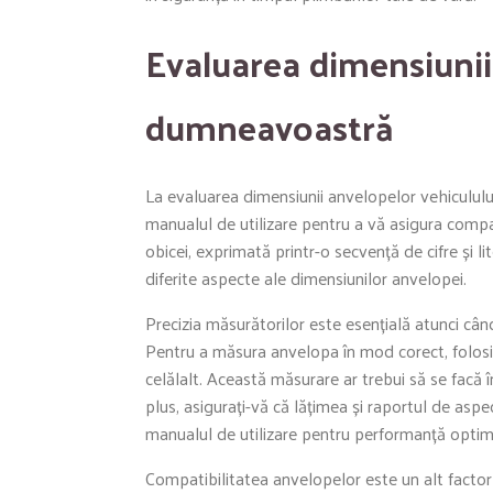
Evaluarea dimensiunii
dumneavoastră
La evaluarea dimensiunii anvelopelor vehiculului
manualul de utilizare pentru a vă asigura compa
obicei, exprimată printr-o secvență de cifre și l
diferite aspecte ale dimensiunilor anvelopei.
Precizia măsurătorilor este esențială atunci câ
Pentru a măsura anvelopa în mod corect, folosiți
celălalt. Această măsurare ar trebui să se facă 
plus, asigurați-vă că lățimea și raportul de asp
manualul de utilizare pentru performanță optimă
Compatibilitatea anvelopelor este un alt factor 