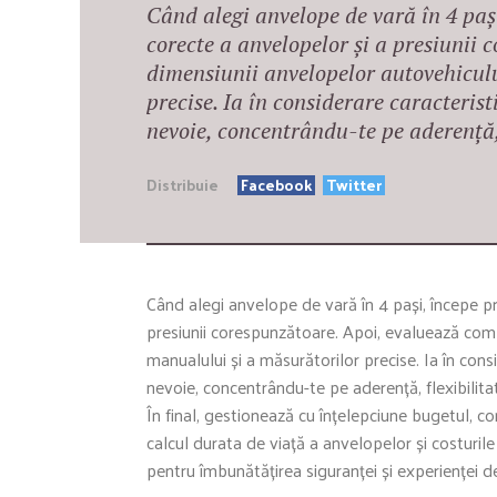
Când alegi anvelope de vară în 4 pași
corecte a anvelopelor și a presiunii
dimensiunii anvelopelor autovehicul
precise. Ia în considerare caracteris
nevoie, concentrându-te pe aderență, 
Distribuie
Facebook
Twitter
Când alegi anvelope de vară în 4 pași, începe pri
presiunii corespunzătoare. Apoi, evaluează comp
manualului și a măsurătorilor precise. Ia în cons
nevoie, concentrându-te pe aderență, flexibilitat
În final, gestionează cu înțelepciune bugetul, 
calcul durata de viață a anvelopelor și costurile
pentru îmbunătățirea siguranței și experienței 