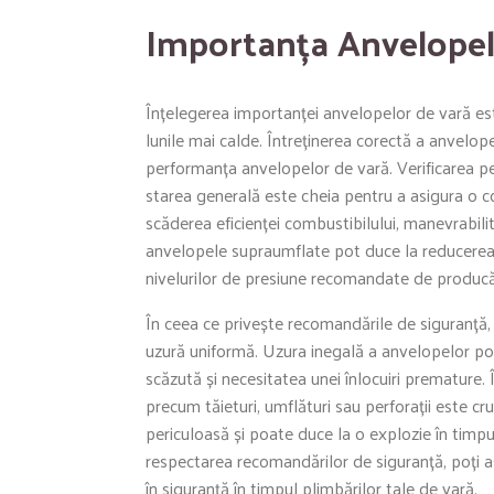
Importanța Anvelopel
Înțelegerea importanței anvelopelor de vară est
lunile mai calde. Întreținerea corectă a anvelop
performanța anvelopelor de vară. Verificarea per
starea generală este cheia pentru a asigura o 
scăderea eficienței combustibilului, manevrabilit
anvelopele supraumflate pot duce la reducerea t
nivelurilor de presiune recomandate de producăt
În ceea ce privește recomandările de siguranță,
uzură uniformă. Uzura inegală a anvelopelor po
scăzută și necesitatea unei înlocuiri premature.
precum tăieturi, umflături sau perforații este 
periculoasă și poate duce la o explozie în timpul
respectarea recomandărilor de siguranță, poți a
în siguranță în timpul plimbărilor tale de vară.