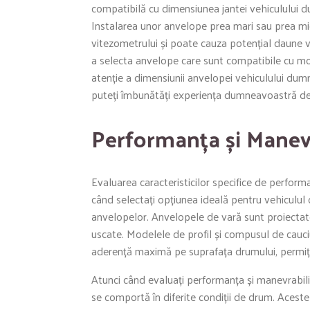
compatibilă cu dimensiunea jantei vehiculului
Instalarea unor anvelope prea mari sau prea mi
vitezometrului și poate cauza potențial daune v
a selecta anvelope care sunt compatibile cu mod
atenție a dimensiunii anvelopei vehiculului dum
puteți îmbunătăți experiența dumneavoastră de
Performanța și Manevr
Evaluarea caracteristicilor specifice de perform
când selectați opțiunea ideală pentru vehiculul 
anvelopelor. Anvelopele de vară sunt proiectate 
uscate. Modelele de profil și compusul de cauc
aderență maximă pe suprafața drumului, permițân
Atunci când evaluați performanța și manevrabili
se comportă în diferite condiții de drum. Aceste