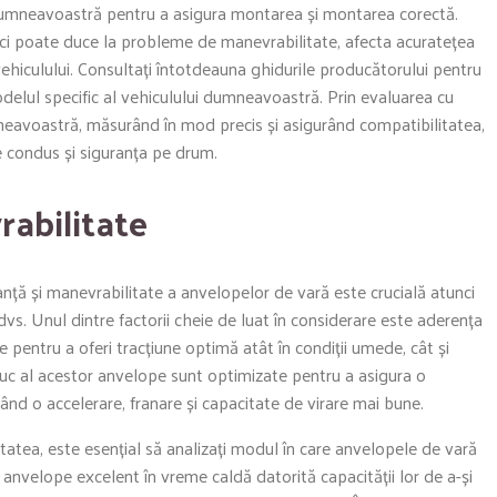
 dumneavoastră pentru a asigura montarea și montarea corectă.
ci poate duce la probleme de manevrabilitate, afecta acuratețea
ehiculului. Consultați întotdeauna ghidurile producătorului pentru
elul specific al vehiculului dumneavoastră. Prin evaluarea cu
neavoastră, măsurând în mod precis și asigurând compatibilitatea,
 condus și siguranța pe drum.
abilitate
anță și manevrabilitate a anvelopelor de vară este crucială atunci
dvs. Unul dintre factorii cheie de luat în considerare este aderența
pentru a oferi tracțiune optimă atât în condiții umede, cât și
iuc al acestor anvelope sunt optimizate pentru a asigura o
d o accelerare, franare și capacitate de virare mai bune.
tatea, este esențial să analizați modul în care anvelopele de vară
 anvelope excelent în vreme caldă datorită capacității lor de a-și