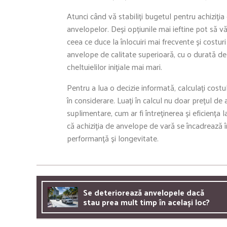
Atunci când vă stabiliți bugetul pentru achiziția
anvelopelor. Deși opțiunile mai ieftine pot să v
ceea ce duce la înlocuiri mai frecvente și costur
anvelope de calitate superioară, cu o durată de 
cheltuielilor inițiale mai mari.
Pentru a lua o decizie informată, calculați costul
în considerare. Luați în calcul nu doar prețul de a
suplimentare, cum ar fi întreținerea și eficiența
că achiziția de anvelope de vară se încadrează 
performanță și longevitate.
Se deteriorează anvelopele dacă
stau prea mult timp în același loc?