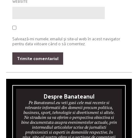
WEBSITE
Salvează-mi numele, emailul și site-ul web în acest navigator
pentru data viitoare când o să comentez.
Despre Banateanul
Pe Banateanul.eu veti gasi cele mai recente si
relevante informatii din domenii precum politica,
business, sport, tehnologie si divertisment si altele.
Ne straduim sa va oferim o perspectiva obiectiva si
bine documentata asupra evenimentelor actuale, prin
intermediul articolelor scrise de jurnalisti
profesionisti si experti in domeniile respective. In
plus, site-ul nostru ofera si o sectiune de comentarii