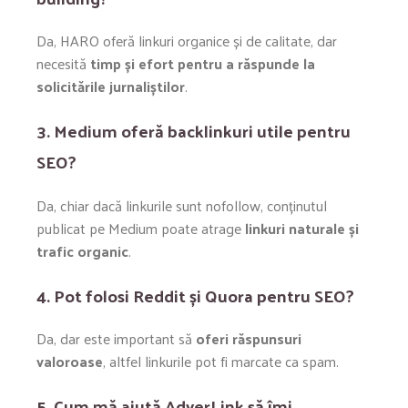
Da, HARO oferă linkuri organice și de calitate, dar
necesită
timp și efort pentru a răspunde la
solicitările jurnaliștilor
.
3. Medium oferă backlinkuri utile pentru
SEO?
Da, chiar dacă linkurile sunt nofollow, conținutul
publicat pe Medium poate atrage
linkuri naturale și
trafic organic
.
4. Pot folosi Reddit și Quora pentru SEO?
Da, dar este important să
oferi răspunsuri
valoroase
, altfel linkurile pot fi marcate ca spam.
5. Cum mă ajută AdverLink să îmi