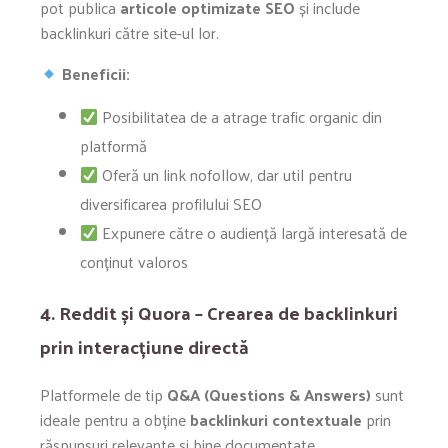
pot publica
articole optimizate SEO
și include
backlinkuri către site-ul lor.
Beneficii:
Posibilitatea de a atrage trafic organic din
platformă
Oferă un link nofollow, dar util pentru
diversificarea profilului SEO
Expunere către o audiență largă interesată de
conținut valoros
4. Reddit și Quora – Crearea de backlinkuri
prin interacțiune directă
Platformele de tip
Q&A (Questions & Answers)
sunt
ideale pentru a obține
backlinkuri contextuale
prin
răspunsuri relevante și bine documentate.