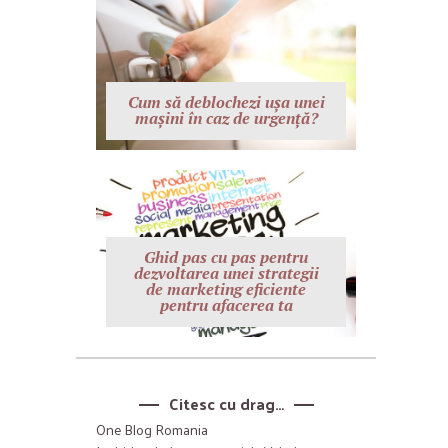
Cum să deblochezi ușa unei
mașini în caz de urgență?
Ghid pas cu pas pentru
dezvoltarea unei strategii
de marketing eficiente
pentru afacerea ta
Citesc cu drag…
One Blog Romania