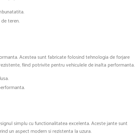
imbunatatita.
i de teren.
ormanta. Acestea sunt fabricate folosind tehnologia de forjare
zistente, fiind potrivite pentru vehiculele de inalta performanta.
dusa.
 performanta.
signul simplu cu functionalitatea excelenta. Aceste jante sunt
rind un aspect modern si rezistenta la uzura.