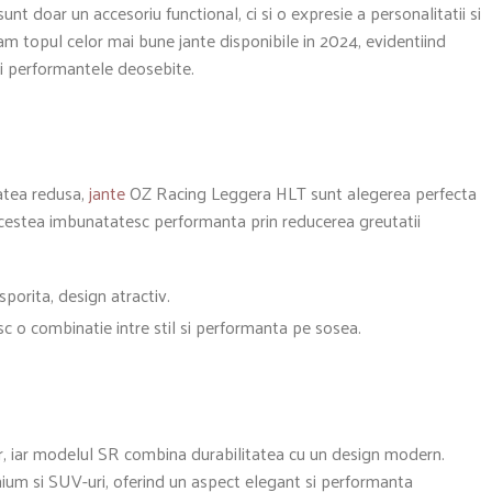
nt doar un accesoriu functional, ci si o expresie a personalitatii si
zentam topul celor mai bune jante disponibile in 2024, evidentiind
si performantele deosebite.
atea redusa,
jante
OZ Racing Leggera HLT sunt alegerea perfecta
, acestea imbunatatesc performanta prin reducerea greutatii
porita, design atractiv.
esc o combinatie intre stil si performanta pe sosea.
or, iar modelul SR combina durabilitatea cu un design modern.
ium si SUV-uri, oferind un aspect elegant si performanta