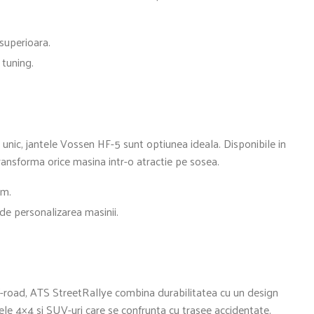
superioara.
 tuning.
 unic, jantele Vossen HF-5 sunt optiunea ideala. Disponibile in
transforma orice masina intr-o atractie pe sosea.
um.
 de personalizarea masinii.
ff-road, ATS StreetRallye combina durabilitatea cu un design
ele 4×4 si SUV-uri care se confrunta cu trasee accidentate.