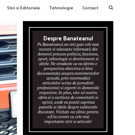
Stiri si Editoriale
Tehnologie
Contact
Despre Banateanul
Pe Banateanul.eu veti gasi cele mai
recente si relevante informatii din
domenii precum politica, business,
sport, tehnologie si divertisment si
altele. Ne straduim sa va oferim o
perspectiva obiectiva si bine
documentata asupra evenimentelor
actuale, prin intermediul
articolelor scrise de jurnalisti
profesionisti si experti in domeniile
respective. In plus, site-ul nostru
ofera si o sectiune de comentarii si
opinii, unde va puteti exprima
parerile si ideile despre subiectele
discutate. Vizitati-ne zilnic pentru
a fi la curent cu cele mai
importante stiri si articole!