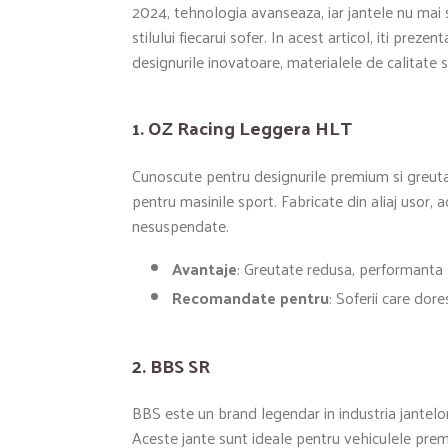
2024, tehnologia avanseaza, iar jantele nu mai su
stilului fiecarui sofer. In acest articol, iti pre
designurile inovatoare, materialele de calitate 
1.
OZ Racing Leggera HLT
Cunoscute pentru designurile premium si greut
pentru masinile sport. Fabricate din aliaj usor
nesuspendate.
Avantaje
: Greutate redusa, performanta s
Recomandate pentru
: Soferii care dor
2.
BBS SR
BBS este un brand legendar in industria jantel
Aceste jante sunt ideale pentru vehiculele prem