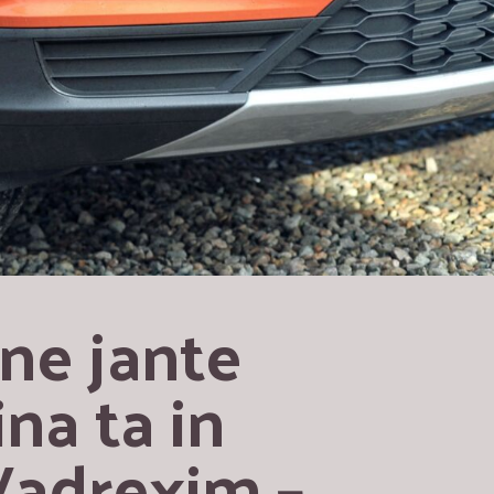
ne jante 
a ta in 
Vadrexim – 