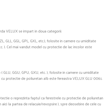
rda VELUX se impart in doua categorii:
ZL, GLL, GGL, GPL, GXL, etc.), folosite in camere cu umiditate
etc. ). Cel mai vandut model cu protectie de lac incolor este
 ( GLU, GGU, GPU, GXU, etc. ), folosite in camere cu umiditate
el cu protectie de poliuretan alb este fereastra VELUX GLU 0061.
tectie o reprezinta faptul ca ferestrele cu protectie de poliuretan
m aici la partea de relacuie/revopsire ), spre deosebire de cele cu