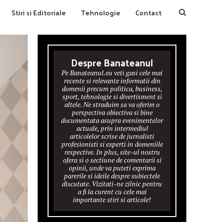
Stiri si Editoriale
Tehnologie
Contact
Despre Banateanul
Pe Banateanul.eu veti gasi cele mai
recente si relevante informatii din
domenii precum politica, business,
sport, tehnologie si divertisment si
altele. Ne straduim sa va oferim o
perspectiva obiectiva si bine
documentata asupra evenimentelor
actuale, prin intermediul
articolelor scrise de jurnalisti
profesionisti si experti in domeniile
respective. In plus, site-ul nostru
ofera si o sectiune de comentarii si
opinii, unde va puteti exprima
parerile si ideile despre subiectele
discutate. Vizitati-ne zilnic pentru
a fi la curent cu cele mai
importante stiri si articole!