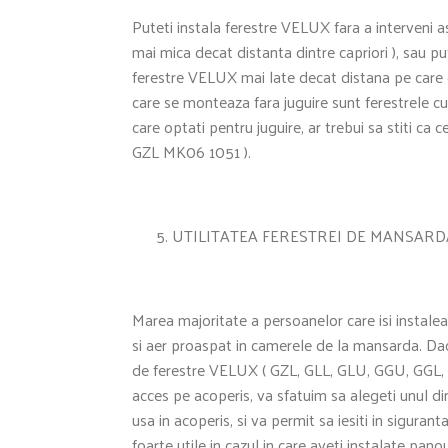
Puteti instala ferestre VELUX fara a interveni a
mai mica decat distanta dintre capriori ), sau pu
ferestre VELUX mai late decat distana pe care o 
care se monteaza fara juguire sunt ferestrele c
care optati pentru juguire, ar trebui sa stiti c
GZL MK06 1051 ).
UTILITATEA FERESTREI DE MANSARD
Marea majoritate a persoanelor care isi instale
si aer proaspat in camerele de la mansarda. Dac
de ferestre VELUX ( GZL, GLL, GLU, GGU, GGL, et
acces pe acoperis, va sfatuim sa alegeti unul 
usa in acoperis, si va permit sa iesiti in sigura
foarte utile in cazul in care aveti instalate pano