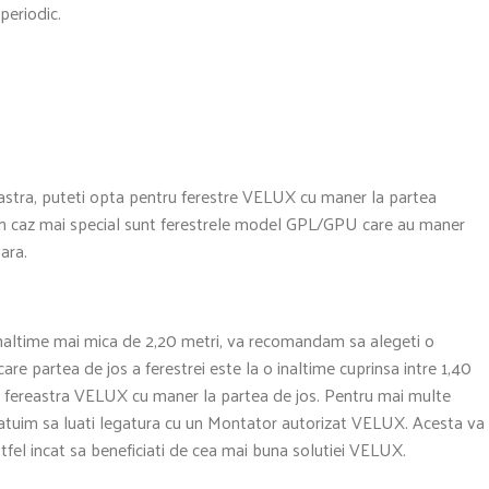
periodic.
reastra, puteti opta pentru ferestre VELUX cu maner la partea
 Un caz mai special sunt ferestrele model GPL/GPU care au maner
oara.
 inaltime mai mica de 2,20 metri, va recomandam sa alegeti o
care partea de jos a ferestrei este la o inaltime cuprinsa intre 1,40
o fereastra VELUX cu maner la partea de jos. Pentru mai multe
 sfatuim sa luati legatura cu un Montator autorizat VELUX. Acesta va
tfel incat sa beneficiati de cea mai buna solutiei VELUX.