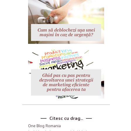
Cum să deblochezi ușa unei
mașini în caz de urgență?
Ghid pas cu pas pentru
dezvoltarea unei strategii
de marketing eficiente
pentru afacerea ta
Citesc cu drag…
One Blog Romania