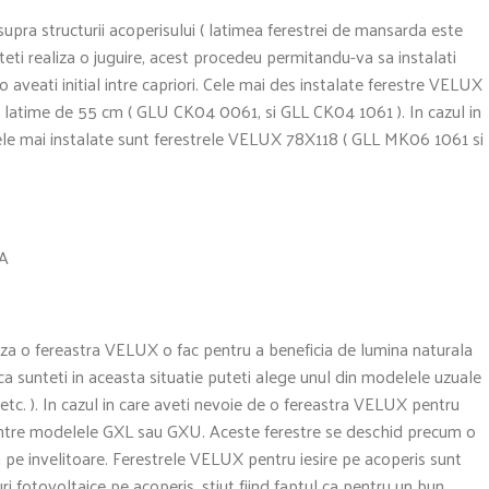
supra structurii acoperisului ( latimea ferestrei de mansarda este
teti realiza o juguire, acest procedeu permitandu-va sa instalati
aveati initial intre capriori. Cele mai des instalate ferestre VELUX
u latime de 55 cm ( GLU CK04 0061, si GLL CK04 1061 ). In cazul in
a cele mai instalate sunt ferestrele VELUX 78X118 ( GLL MK06 1061 si
A
aza o fereastra VELUX o fac pentru a beneficia de lumina naturala
a sunteti in aceasta situatie puteti alege unul din modelele uzuale
c. ). In cazul in care aveti nevoie de o fereastra VELUX pentru
dintre modelele GXL sau GXU. Aceste ferestre se deschid precum o
nta pe invelitoare. Ferestrele VELUX pentru iesire pe acoperis sunt
uri fotovoltaice pe acoperis, stiut fiind faptul ca pentru un bun