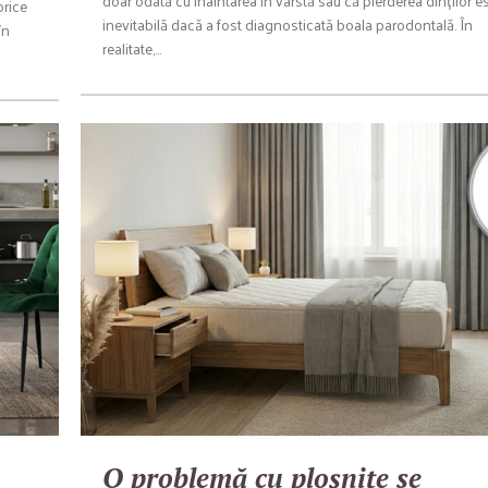
doar odată cu înaintarea în vârstă sau că pierderea dinților e
orice
inevitabilă dacă a fost diagnosticată boala parodontală. În
în
realitate,…
O problemă cu ploșnițe se