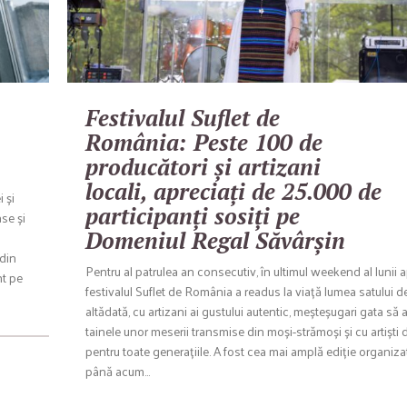
Festivalul Suflet de
România: Peste 100 de
producători și artizani
locali, apreciați de 25.000 de
 și
participanți sosiți pe
se și
Domeniul Regal Săvârșin
 din
Pentru al patrulea an consecutiv, în ultimul weekend al lunii ap
nt pe
festivalul Suflet de România a readus la viață lumea satului d
altădată, cu artizani ai gustului autentic, meșteșugari gata să 
tainele unor meserii transmise din moși-strămoși și cu artiști d
pentru toate generațiile. A fost cea mai amplă ediție organiza
până acum…