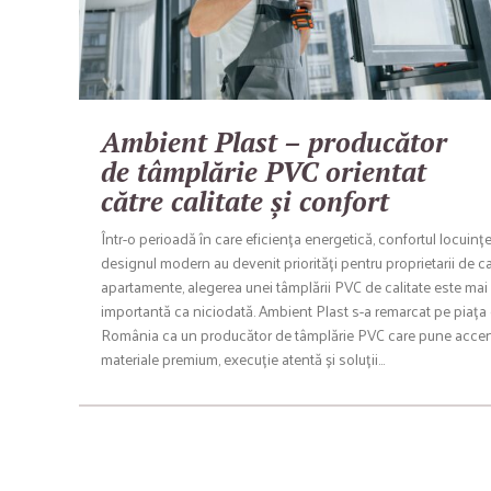
Ambient Plast – producător
de tâmplărie PVC orientat
către calitate și confort
Într-o perioadă în care eficiența energetică, confortul locuinței
designul modern au devenit priorități pentru proprietarii de ca
apartamente, alegerea unei tâmplării PVC de calitate este mai
importantă ca niciodată. Ambient Plast s-a remarcat pe piața
România ca un producător de tâmplărie PVC care pune acce
materiale premium, execuție atentă și soluții…