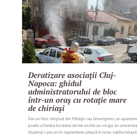
Deratizare asociații Cluj-
Napoca: ghidul
administratorului de bloc
într-un oraș cu rotație mare
de chiriași
Într-un bloc obișnuit din Mărăști sau Gheorgheni, un apartame
poate schimba locatarul de trei ori într-un singur an universita
Studenți care vin în septembrie, pleacă în iunie, subînchiriază