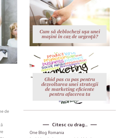
Cum să deblochezi ușa unei
mașini în caz de urgență?
Ghid pas cu pas pentru
dezvoltarea unei strategii
de marketing eficiente
pentru afacerea ta
me de
Citesc cu drag…
că
re
One Blog Romania