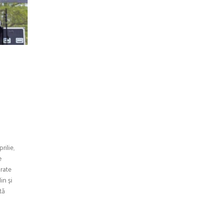
rilie,
e
arate
in și
tă