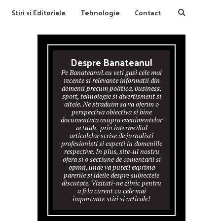
Stiri si Editoriale
Tehnologie
Contact
Despre Banateanul
Pe Banateanul.eu veti gasi cele mai
recente si relevante informatii din
domenii precum politica, business,
sport, tehnologie si divertisment si
altele. Ne straduim sa va oferim o
perspectiva obiectiva si bine
documentata asupra evenimentelor
actuale, prin intermediul
articolelor scrise de jurnalisti
profesionisti si experti in domeniile
respective. In plus, site-ul nostru
ofera si o sectiune de comentarii si
opinii, unde va puteti exprima
parerile si ideile despre subiectele
discutate. Vizitati-ne zilnic pentru
a fi la curent cu cele mai
importante stiri si articole!