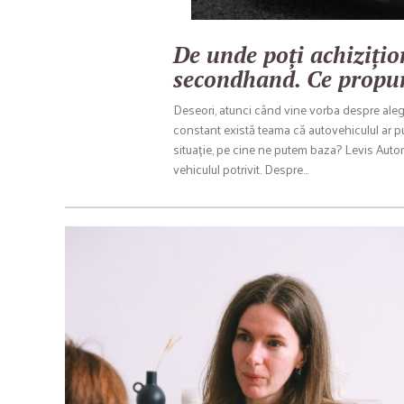
De unde poți achizițio
secondhand. Ce propu
Deseori, atunci când vine vorba despre aleger
constant există teama că autovehiculul ar put
situație, pe cine ne putem baza? Levis Autom
vehiculul potrivit. Despre…