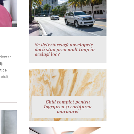
Se deteriorează anvelopele
dacă stau prea mult timp în
același loc?
 dentar
lți
tice,
adulți
Ghid complet pentru
îngrijirea și curățarea
marmurei