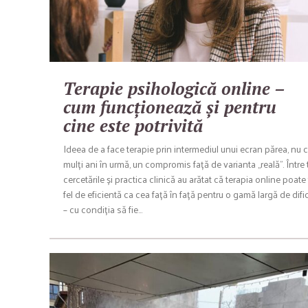
Terapie psihologică online –
cum funcționează și pentru
cine este potrivită
Ideea de a face terapie prin intermediul unui ecran părea, nu 
mulți ani în urmă, un compromis față de varianta „reală”. Între 
cercetările și practica clinică au arătat că terapia online poate f
fel de eficientă ca cea față în față pentru o gamă largă de dific
– cu condiția să fie…