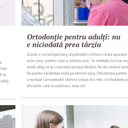
Ortodonție pentru adulți: nu
e niciodată prea târziu
Există o convingere larg răspândită conform căreia aparatul
este ceva „pentru copii și adolescenți”. În realitate, tot mai mu
cu
adulți aleg să își corecteze poziția dinților, fie din motive este
timp,
fie pentru sănătatea orală pe termen lung. Ortodonția pentru 
i la
a evoluat considerabil, oferind soluții discrete, confortabile și
ultăți
eficiente, care se potrivesc unui stil…