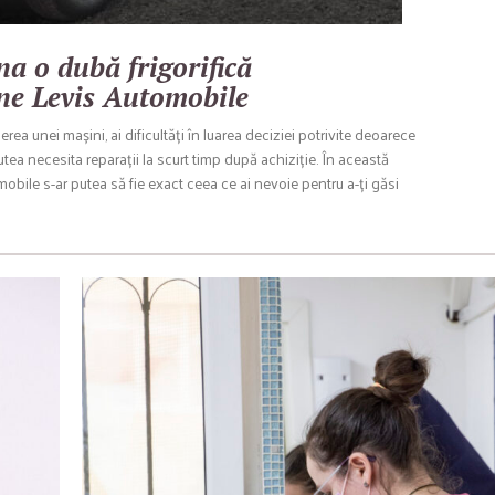
na o dubă frigorifică
ne Levis Automobile
ea unei mașini, ai dificultăți în luarea deciziei potrivite deoarece
ea necesita reparații la scurt timp după achiziție. În această
obile s-ar putea să fie exact ceea ce ai nevoie pentru a-ți găsi