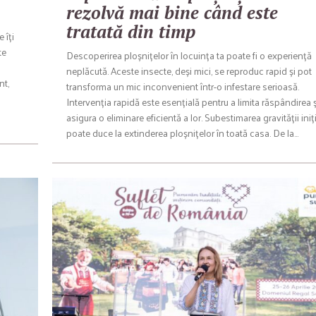
rezolvă mai bine când este
tratată din timp
 îți
te
Descoperirea ploșnițelor în locuința ta poate fi o experiență
neplăcută. Aceste insecte, deși mici, se reproduc rapid și pot
nt,
transforma un mic inconvenient într-o infestare serioasă.
Intervenția rapidă este esențială pentru a limita răspândirea ș
asigura o eliminare eficientă a lor. Subestimarea gravității iniț
poate duce la extinderea ploșnițelor în toată casa. De la…